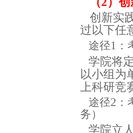
（
2
）创
创新实
过以下任
1
途径
：
学院将
以小组为
上科研竞
2
途径
：
务）
学院立