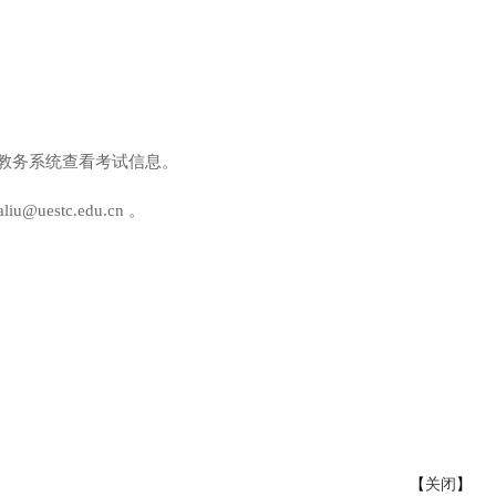
教务系统查看考试信息。
estc.edu.cn 。
【
关闭
】