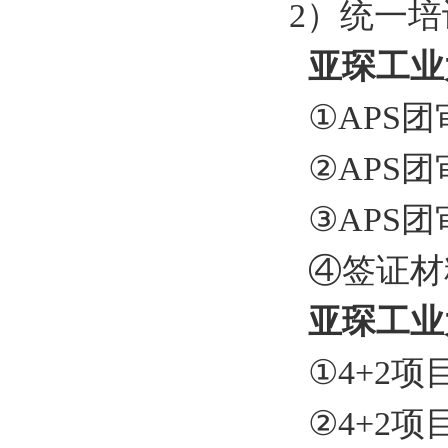
2
）统一培
亚琛工业
①
APS
团
②
APS
团
③
APS
团
④签证材
亚琛工业
①
4+2
项
②
4+2
项