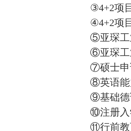
③
4+2
项
④
4+2
项
⑤亚琛工
⑥亚琛工
⑦硕士申
⑧英语能
⑨基础德
⑩注册入
⑪
行前教