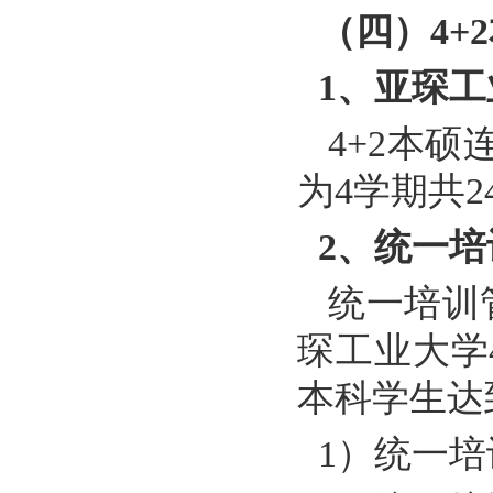
（四）
4+2
1
、亚琛工
4+2
本硕
为
4
学期共
2
2
、统一培
统一培训
琛工业大学
本科学生达
1
）统一培