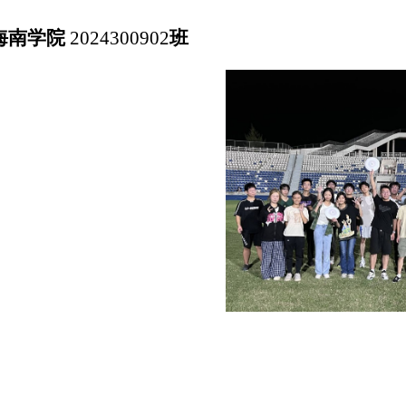
海南学院
2024300902
班