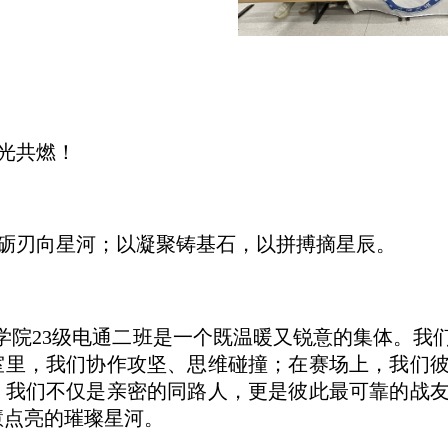
光共燃！
砺刃向星河；以凝聚铸基石，以拼搏摘星辰。
学院23级电通二班是一个既温暖又锐意的集体。我
室里，我们协作攻坚、思维碰撞；在赛场上，我们
。我们不仅是亲密的同路人，更是彼此最可靠的战
慧点亮的璀璨星河。