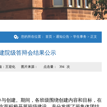
您的所在位置：
首页
>
通知公告
>
学生事务
> 正文
创建院级答辩会结果公示
核：王迎化
图片来源：
点击量：
394
次
级参与创建。期间，各班级围绕创建内容和目标，在
方面积极开展班级建设，充分发挥了班集体团结